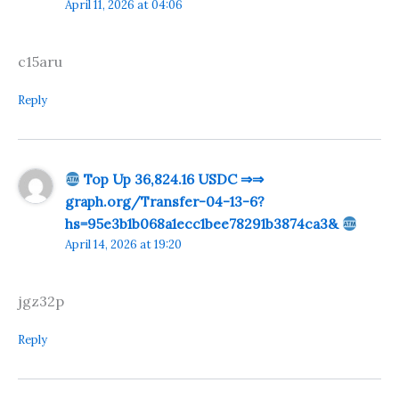
April 11, 2026 at 04:06
c15aru
Reply
Top Up 36,824.16 USDC ⇒⇒
graph.org/Transfer-04-13-6?
hs=95e3b1b068a1ecc1bee78291b3874ca3&
April 14, 2026 at 19:20
jgz32p
Reply