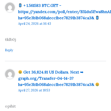
+ 1.561583 BTC.GET -
https://yandex.com/poll/enter/BXidu5Ewa8hnA
hs=95e3b1b068a1ecc1bee78291b3874ca3&
April 24, 2026 at 16:43
6klb0j
Reply
Get 36,824.81 US Dollars. Next ➥
graph.org/Transfer-04-14-3?
hs=95e3b1b068a1ecc1bee78291b3874ca3&
April 27, 2026 at 18:53
opihit