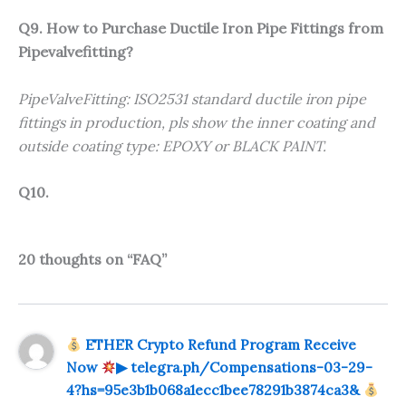
Q9. How to Purchase Ductile Iron Pipe Fittings from
Pipevalvefitting?
PipeValveFitting: ISO2531 standard ductile iron pipe
fittings in production, pls show the inner coating and
outside coating type: EPOXY or BLACK PAINT.
Q10.
20 thoughts on “FAQ”
ETHER Crypto Refund Program Receive
Now
▶ telegra.ph/Compensations-03-29-
4?hs=95e3b1b068a1ecc1bee78291b3874ca3&