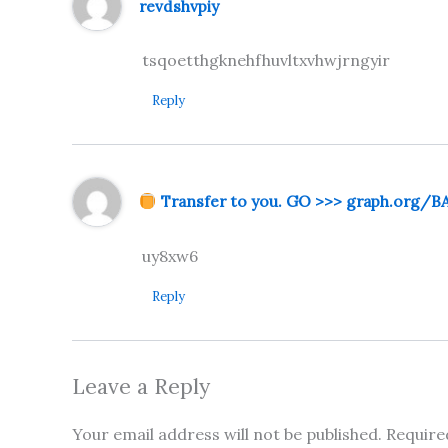
revdshvpiy
tsqoetthgknehfhuvltxvhwjrngyir
Reply
Transfer to you. GO >>> graph.org
uy8xw6
Reply
Leave a Reply
Your email address will not be published.
Require