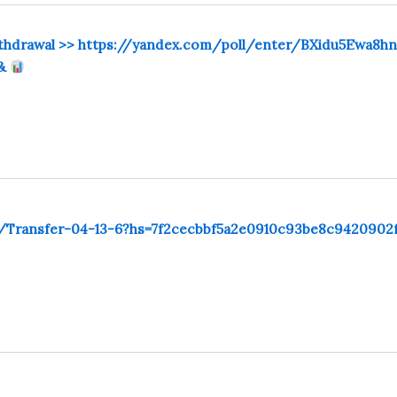
 withdrawal >> https://yandex.com/poll/enter/BXidu5Ewa8h
f&
g/Transfer-04-13-6?hs=7f2cecbbf5a2e0910c93be8c942090