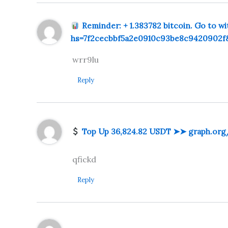
Reminder: + 1.383782 bitcoin. Go to
hs=7f2cecbbf5a2e0910c93be8c9420902
wrr9lu
Reply
Top Up 36,824.82 USDT ➤➤ graph.or
qfickd
Reply