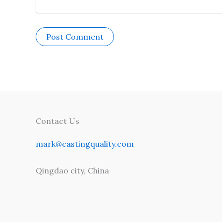
Contact Us
mark@castingquality.com
Qingdao city, China